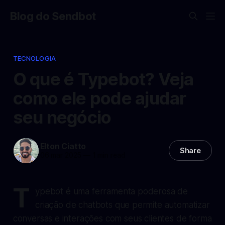
Blog do Sendbot
TECNOLOGIA
O que é Typebot? Veja
como ele pode ajudar
seu negócio
Elton Ciatto
Share
06 mar 2025
—
1 min read
T
ypebot é uma ferramenta poderosa de
criação de chatbots que permite automatizar
conversas e interações com seus clientes de forma