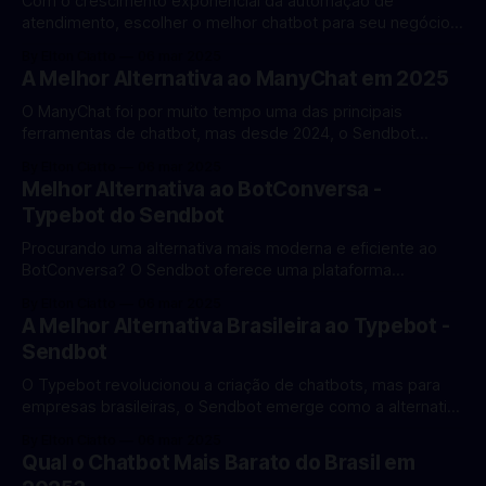
Com o crescimento exponencial da automação de
atendimento, escolher o melhor chatbot para seu negócio
tornou-se uma decisão crucial. Analisamos as principais
By Elton Ciatto
06 mar 2025
opções do mercado brasileiro para ajudar você a fazer a
A Melhor Alternativa ao ManyChat em 2025
escolha certa. Critérios de Avaliação Nossa análise
considera os seguintes aspectos: * Facilidade de uso *
O ManyChat foi por muito tempo uma das principais
Recursos disponíveis * Integrações * Preço
ferramentas de chatbot, mas desde 2024, o Sendbot
emerge como a alternativa mais completa e moderna para
By Elton Ciatto
06 mar 2025
empresas brasileiras. Por que buscar uma alternativa ao
Melhor Alternativa ao BotConversa -
ManyChat? * Preços em dólar * Suporte limitado em
Typebot do Sendbot
português * Interface complexa * Recursos limitados de
personalização * Integrações restritas
Procurando uma alternativa mais moderna e eficiente ao
BotConversa? O Sendbot oferece uma plataforma
completa baseada no Typebot, com recursos avançados e
By Elton Ciatto
06 mar 2025
preços mais acessíveis. Por que escolher o Sendbot como
A Melhor Alternativa Brasileira ao Typebot -
alternativa? 1. Interface Moderna e Intuitiva Diferente do
Sendbot
BotConversa, o Sendbot oferece uma interface visual
moderna para criação de
O Typebot revolucionou a criação de chatbots, mas para
empresas brasileiras, o Sendbot emerge como a alternativa
ideal, combinando a potência do Typebot com recursos
By Elton Ciatto
06 mar 2025
adaptados ao mercado nacional. Por que buscar uma
Qual o Chatbot Mais Barato do Brasil em
alternativa brasileira ao Typebot? * Suporte em português *