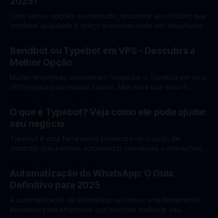
2025?
Preços em reais * Integrações com serviços locais *
Adaptação aos usuários
Com tantas opções no mercado, encontrar um chatbot que
combine qualidade e preço acessível pode ser desafiador.
Neste artigo, analisamos as melhores opções de chatbot
By Elton Ciatto
06 mar 2025
com foco em custo-benefício. Comparativo de Preços
Sendbot ou Typebot em VPS - Descubra a
PlataformaPlano BásicoPlano ProSendbotR$ 59/mêsR$
Melhor Opção
199/mêsBotConversaR$ 97/mêsR$
297/mêsManyChat$15/mês (~ R$ 75)$50/mês (~ R$
Muitas empresas consideram hospedar o Typebot em uma
VPS própria para reduzir custos. Mas será que essa é
realmente a melhor opção? Vamos analisar em detalhes os
By Elton Ciatto
06 mar 2025
prós e contras de cada abordagem. Custos Reais de uma
O que é Typebot? Veja como ele pode ajudar
VPS 1. Custos Diretos * Servidor VPS: R$ 50-200/mês *
seu negócio
Domínio: R$ 40-60/ano
Typebot é uma ferramenta poderosa de criação de
chatbots que permite automatizar conversas e interações
com seus clientes de forma natural e eficiente. Com ele,
By Elton Ciatto
06 mar 2025
você pode criar fluxos de conversação personalizados sem
Automatização do WhatsApp: O Guia
precisar escrever uma linha de código. Por que usar
Definitivo para 2025
Typebot? O Typebot se destaca por sua simplicidade
A automatização do WhatsApp se tornou uma ferramenta
essencial para empresas que buscam melhorar seu