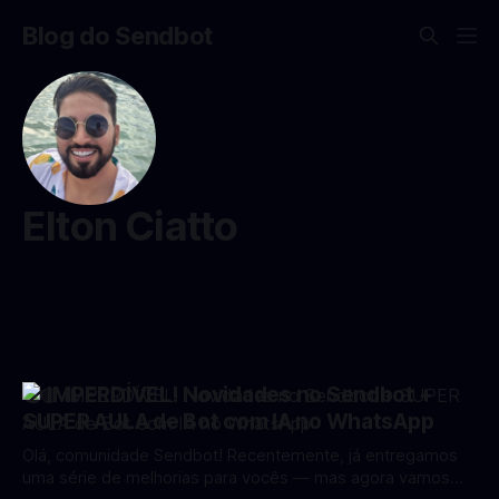
Blog do Sendbot
Elton Ciatto
🟢 IMPERDÍVEL! Novidades no Sendbot +
SUPER AULA de Bot com IA no WhatsApp
Olá, comunidade Sendbot! Recentemente, já entregamos
uma série de melhorias para vocês — mas agora vamos