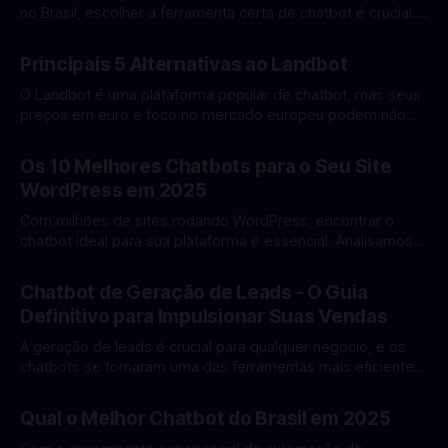
no Brasil, escolher a ferramenta certa de chatbot é crucial.
Analisamos as melhores opções disponíveis para ajudar
By Elton Ciatto
06 mar 2025
você a fazer a escolha certa. Critérios de Avaliação ✔
Principais 5 Alternativas ao Landbot
Facilidade de uso ✔ Recursos disponíveis ✔ Preço ✔
Suporte ✔ Integrações ✔ Performance ✔ Segurança Top 5
O Landbot é uma plataforma popular de chatbot, mas seus
Ferramentas 1. Sendbot
preços em euro e foco no mercado europeu podem não
ser ideais para empresas brasileiras. Conheça as melhores
By Elton Ciatto
06 mar 2025
alternativas disponíveis. Por que buscar alternativas ao
Os 10 Melhores Chatbots para o Seu Site
Landbot? 🔴 Limitações do Landbot: ❌ Preços em euro ❌
WordPress em 2025
Sem suporte em português ❌ Foco no mercado europeu
Com milhões de sites rodando WordPress, encontrar o
chatbot ideal para sua plataforma é essencial. Analisamos
as melhores opções disponíveis em 2025 para ajudar você
By Elton Ciatto
06 mar 2025
a fazer a escolha certa. 1. Sendbot (Nota: ⭐ 9.8/10) 💡
Chatbot de Geração de Leads - O Guia
Pontos Fortes: ✔ Plugin WordPress nativo ✔ Interface visual
Definitivo para Impulsionar Suas Vendas
do Typebot ✔ Integração com WhatsApp ✔ Suporte em
A geração de leads é crucial para qualquer negócio, e os
chatbots se tornaram uma das ferramentas mais eficientes
para essa tarefa. Neste guia completo, você aprenderá
By Elton Ciatto
06 mar 2025
como criar chatbots eficientes para captar e qualificar leads
Qual o Melhor Chatbot do Brasil em 2025
automaticamente. Por que usar Chatbots para Geração de
Leads? ✅ Disponibilidade 24/7 ✅ Qualificação automática