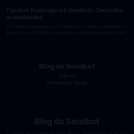
atendimento ao cliente e aumentar suas vendas. Neste guia
By Elton Ciatto
06 mar 2025
completo, vamos explorar as melhores práticas e
Typebot Brasil agora é Sendbot - Descubra
ferramentas para automatizar seu WhatsApp de forma
as Novidades
profissional. Por que automatizar o WhatsApp? Com mais
de 2 bilhões de
O Typebot revolucionou a forma como criamos chatbots, e
agora, com o Sendbot, trazemos essa tecnologia de forma
otimizada e adaptada para o mercado brasileiro. Conheça
By Elton Ciatto
17 mai 2024
as novidades e melhorias que preparamos para 2024. O
Que é o Sendbot? O Sendbot é a plataforma oficial do
Typebot no Brasil, oferecendo
Blog do Sendbot
Sign up
Powered by
Ghost
Blog do Sendbot
O Blog do Sendbot traz dicas, novidades e guias