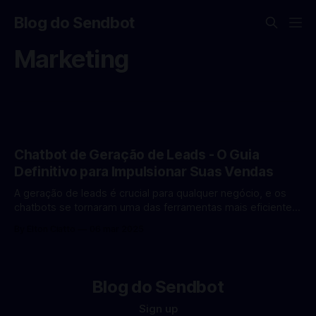
Blog do Sendbot
Marketing
Chatbot de Geração de Leads - O Guia
Definitivo para Impulsionar Suas Vendas
A geração de leads é crucial para qualquer negócio, e os
chatbots se tornaram uma das ferramentas mais eficientes
para essa tarefa. Neste guia completo, você aprenderá
By Elton Ciatto
06 mar 2025
como criar chatbots eficientes para captar e qualificar leads
automaticamente. Por que usar Chatbots para Geração de
Leads? ✅ Disponibilidade 24/7 ✅ Qualificação automática
Blog do Sendbot
Sign up